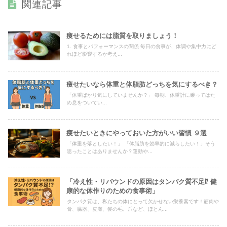
関連記事
痩せるためには脂質を取りましょう！
1. 食事とパフォーマンスの関係 毎日の食事が、体調や集中力にど
れほど影響するか考え...
痩せたいなら体重と体脂肪どっちを気にするべき？
「体重ばかり気にしていませんか？」 毎朝、体重計に乗ってはた
め息をついてい...
痩せたいときにやっておいた方がいい習慣 ９選
「体重を落としたい！」 「体脂肪を効率的に減らしたい！」そう
思ったことはありませんか？運動や...
「冷え性・リバウンドの原因はタンパク質不足⁉︎ 健
康的な体作りのための食事術」
タンパク質は、私たちの体にとって欠かせない栄養素です！筋肉や
骨、臓器、皮膚、髪の毛、爪など、ほとん...